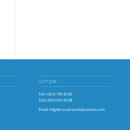
İLETIŞIM
Tel1:
0216 709 45 83
Tel2:
0554 970 35 08
Email:
bilgi@cocuknorolojiuzmani.com