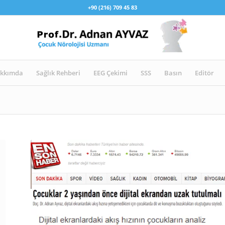
+90 (216) 709 45 83
kkımda
Sağlık Rehberi
EEG Çekimi
SSS
Basın
Editör